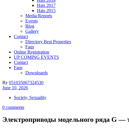
Hats 2018
Hats 2017
Hats 2015
Media Reports
Events
Blog
Gallery
Contact
Directory Best Properties
Faqs
Online Registration
UP COMING EVENTS
Contact
Faqs
Downloards
By
051035067324530
June 10, 2026
Society, Sexuality
0 comments
Электроприводы модельного ряда G — 