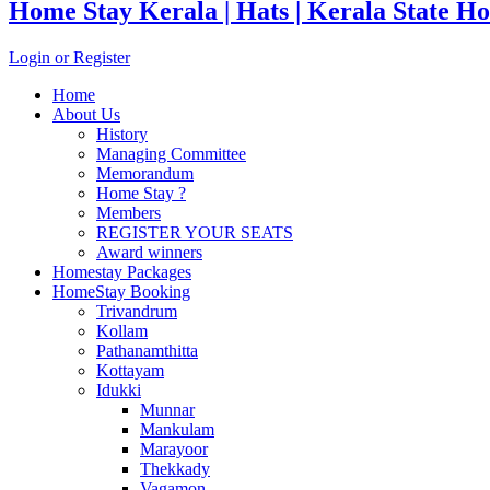
Home Stay Kerala | Hats | Kerala State Ho
Login or Register
Home
About Us
History
Managing Committee
Memorandum
Home Stay ?
Members
REGISTER YOUR SEATS
Award winners
Homestay Packages
HomeStay Booking
Trivandrum
Kollam
Pathanamthitta
Kottayam
Idukki
Munnar
Mankulam
Marayoor
Thekkady
Vagamon