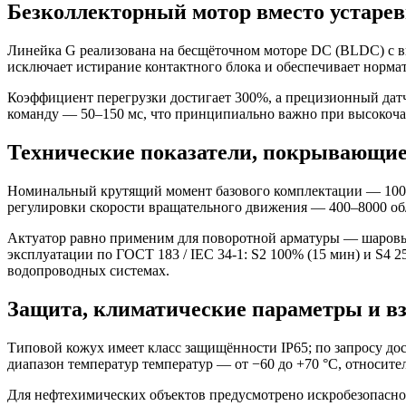
Безколлекторный мотор вместо устаре
Линейка G реализована на бесщёточном моторе DC (BLDC) с 
исключает истирание контактного блока и обеспечивает нормати
Коэффициент перегрузки достигает 300%, а прецизионный дат
команду — 50–150 мс, что принципиально важно при высокоча
Технические показатели, покрывающи
Номинальный крутящий момент базового комплектации — 100–4
регулировки скорости вращательного движения — 400–8000 об/
Актуатор равно применим для поворотной арматуры — шаровы
эксплуатации по ГОСТ 183 / IEC 34-1: S2 100% (15 мин) и S4 
водопроводных системах.
Защита, климатические параметры и 
Типовой кожух имеет класс защищённости IP65; по запросу д
диапазон температур температур — от −60 до +70 °C, относите
Для нефтехимических объектов предусмотрено искробезопасно