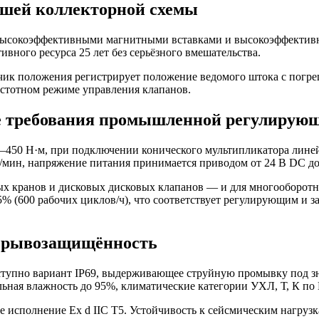
вшей коллекторной схемы
высокоэффективными магнитными вставками и высокоэффективно
вного ресурса 25 лет без серьёзного вмешательства.
чик положения регистрирует положение ведомого штока с погр
стотном режиме управления клапанов.
е требования промышленной регулирую
50 Н·м, при подключении конического мультипликатора линейки
мин, напряжение питания принимается приводом от 24 В DC до 4
х кранов и дисковых дисковых клапанов — и для многооборот
25% (600 рабочих циклов/ч), что соответствует регулирующим и 
взрывозащищённость
оступно вариант IP69, выдерживающее струйную промывку под 
льная влажность до 95%, климатические категории УХЛ, Т, К по
е исполнение Ex d IIC T5. Устойчивость к сейсмическим нагру