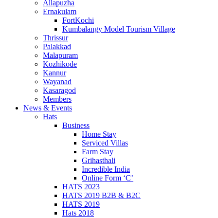
Allapuzha
Ernakulam
FortKochi
Kumbalangy Model Tourism Village
Thrissur
Palakkad
Malapuram
Kozhikode
Kannur
Wayanad
Kasaragod
Members
News & Events
Hats
Business
Home Stay
Serviced Villas
Farm Stay
Grihasthali
Incredible India
Online Form ‘C’
HATS 2023
HATS 2019 B2B & B2C
HATS 2019
Hats 2018