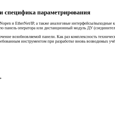
 и специфика параметрирования
Nopen и EtherNet/IP, а также аналоговые интерфейсы/выходные 
 панель оператора или дистанционный модуль ДУ (соединительн
ючение возобновляемой панели. Как раз комплексность техниче
ребованным инструментом при разработке вновь возводимых уч
*