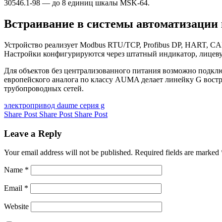
30546.1-98 — до 8 единиц шкалы MSK-64.
Встраивание в системы автоматизации
Устройство реализует Modbus RTU/TCP, Profibus DP, HART, CA
Настройки конфигурируются через штатный индикатор, лицевую
Для объектов без централизованного питания возможно подкл
европейского аналога по классу AUMA делает линейку G вост
трубопроводных сетей.
электропривод daume серия g
Share Post
Share Post
Share Post
Leave a Reply
Your email address will not be published.
Required fields are marked
Name
*
Email
*
Website