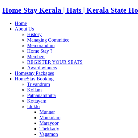
Home Stay Kerala | Hats | Kerala State Ho
Home
About Us
History
Managing Committee
Memorandum
Home Stay ?
Members
REGISTER YOUR SEATS
Award winners
Homestay Packages
HomeStay Booking
Trivandrum
Kollam
Pathanamthitta
Kottayam
Idukki
Munnar
Mankulam
Marayoor
Thekkady
Vagamon