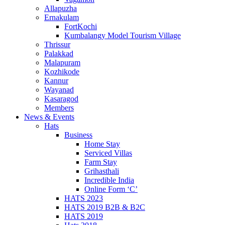
Allapuzha
Ernakulam
FortKochi
Kumbalangy Model Tourism Village
Thrissur
Palakkad
Malapuram
Kozhikode
Kannur
Wayanad
Kasaragod
Members
News & Events
Hats
Business
Home Stay
Serviced Villas
Farm Stay
Grihasthali
Incredible India
Online Form ‘C’
HATS 2023
HATS 2019 B2B & B2C
HATS 2019