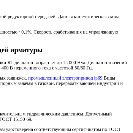
й редукторной передачей. Данная кинематическая схема
ешностью ~0,1%. Скорость срабатывания на управляющую
щей арматуры
 RT диапазон возрастает до 15 000 Н·м. Диапазон значений
00 В переменного тока с частотой 50/60 Гц.
ных задвижек.
промышленный электропривод ip69
Виды
запорным задачам в газовой, перерабатывающей индустрии и
значительным гидравлическим давлением. Допустимый
 ГОСТ 15150-69.
зкам удостоверена соответствующим сертификатом по ГОСТ